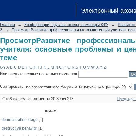
ПросмотрРазвитие профессионал
Электронный архи
проблемы и ценности: Часть 3 по те
Главная
→
Конференции, круглые столы, семинары КФУ
→
Развитие
3
→
Просмотр Развитие профессиональных компетенций учителя: осно
ПросмотрРазвитие профессионал
учителя: основные проблемы и цен
теме
0-9
A
B
C
D
E
F
G
H
I
J
K
L
M
N
O
P
Q
R
S
T
U
V
W
X
Y
Z
Или введите первые несколько символов:
Сортировать:
Результаты поиска на странице:
Отображаемые элементы 20-39 из 213
Предыдущ
темам
demonstration stage
[1]
destructive behavior
[1]