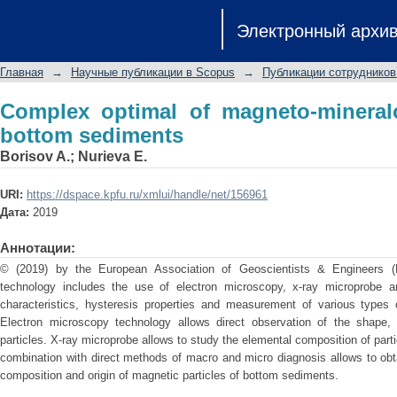
Complex optimal of magneto-mineralog
Электронный архи
Главная
→
Научные публикации в Scopus
→
Публикации сотрудников
Complex optimal of magneto-mineralo
bottom sediments
Borisov A.
;
Nurieva E.
URI:
https://dspace.kpfu.ru/xmlui/handle/net/156961
Дата:
2019
Аннотации:
© (2019) by the European Association of Geoscientists & Engineers (
technology includes the use of electron microscopy, x-ray microprobe a
characteristics, hysteresis properties and measurement of various types of
Electron microscopy technology allows direct observation of the shape,
particles. X-ray microprobe allows to study the elemental composition of part
combination with direct methods of macro and micro diagnosis allows to obt
composition and origin of magnetic particles of bottom sediments.