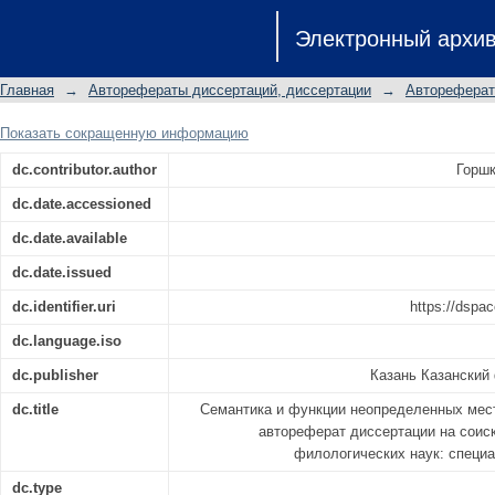
Семантика и функции неопределенн
Электронный архи
автореферат диссертации на с
филологических наук: специальность 
Главная
→
Авторефераты диссертаций, диссертации
→
Автореферат
Показать сокращенную информацию
dc.contributor.author
Горшк
dc.date.accessioned
dc.date.available
dc.date.issued
dc.identifier.uri
https://dspac
dc.language.iso
dc.publisher
Казань Казанский
dc.title
Семантика и функции неопределенных мест
автореферат диссертации на соис
филологических наук: специал
dc.type