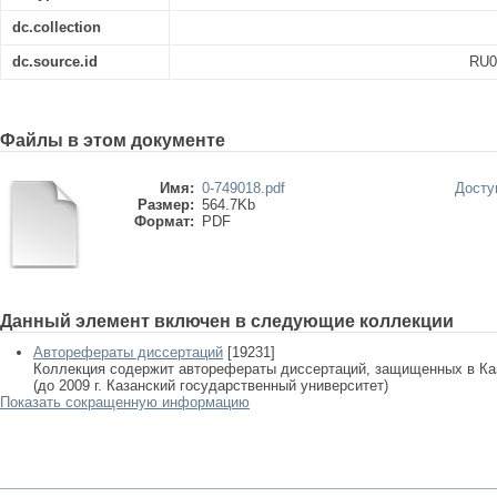
dc.collection
dc.source.id
RU0
Файлы в этом документе
Имя:
0-749018.pdf
Досту
Размер:
564.7Kb
Формат:
PDF
Данный элемент включен в следующие коллекции
Авторефераты диссертаций
[19231]
Коллекция содержит авторефераты диссертаций, защищенных в К
(до 2009 г. Казанский государственный университет)
Показать сокращенную информацию