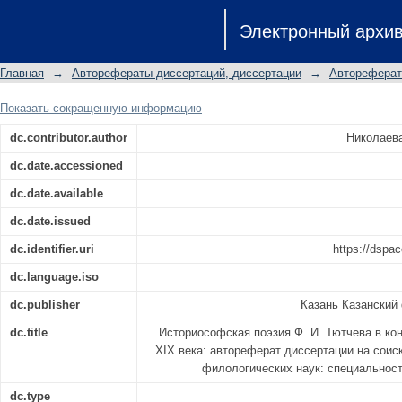
Историософская поэзия Ф. И. Тютче
Электронный архи
XIX века: автореферат диссертации
филологических наук: специальность 
Главная
→
Авторефераты диссертаций, диссертации
→
Автореферат
Показать сокращенную информацию
dc.contributor.author
Николаева
dc.date.accessioned
dc.date.available
dc.date.issued
dc.identifier.uri
https://dspac
dc.language.iso
dc.publisher
Казань Казанский
dc.title
Историософская поэзия Ф. И. Тютчева в кон
XIX века: автореферат диссертации на соис
филологических наук: специальность
dc.type