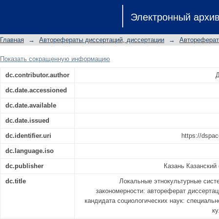
Локальные этнокультурные си
Электронный архи
закономерности: автореферат дис
кандидата социологических наук: сп
Главная
→
Авторефераты диссертаций, диссертации
→
Автореферат
культуры (социологические науки)
Показать сокращенную информацию
dc.contributor.author
Д
dc.date.accessioned
dc.date.available
dc.date.issued
dc.identifier.uri
https://dspac
dc.language.iso
dc.publisher
Казань Казанский
dc.title
Локальные этнокультурные систе
закономерности: автореферат диссертац
кандидата социологических наук: специально
ку