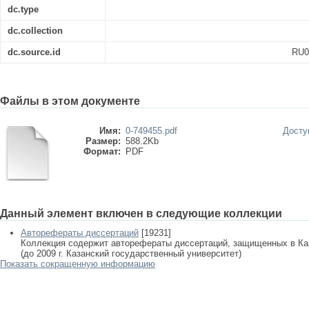
dc.type
dc.collection
dc.source.id
RU0
Файлы в этом документе
Имя:
0-749455.pdf
Досту
Размер:
588.2Kb
Формат:
PDF
Данный элемент включен в следующие коллекции
Авторефераты диссертаций
[19231]
Коллекция содержит авторефераты диссертаций, защищенных в К
(до 2009 г. Казанский государственный университет)
Показать сокращенную информацию