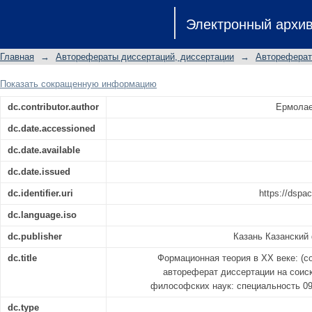
Формационная теория в XX веке
Электронный архи
автореферат диссертации на с
философских наук: специальность 0
Главная
→
Авторефераты диссертаций, диссертации
→
Автореферат
Показать сокращенную информацию
dc.contributor.author
Ермолае
dc.date.accessioned
dc.date.available
dc.date.issued
dc.identifier.uri
https://dspa
dc.language.iso
dc.publisher
Казань Казанский
dc.title
Формационная теория в XX веке: (с
автореферат диссертации на соис
философских наук: специальность 09
dc.type