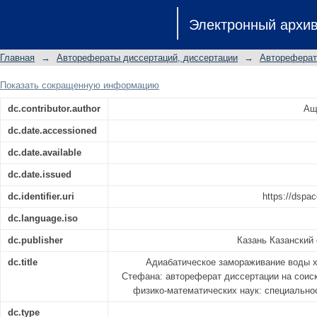
Адиабатическое замораживание в
Электронный архи
Стефана: автореферат диссертации 
физико-математических наук: специа
Главная
→
Авторефераты диссертаций, диссертации
→
Автореферат
Показать сокращенную информацию
dc.contributor.author
Ащ
dc.date.accessioned
dc.date.available
dc.date.issued
dc.identifier.uri
https://dspac
dc.language.iso
dc.publisher
Казань Казанский
dc.title
Адиабатическое замораживание воды х
Стефана: автореферат диссертации на соиск
физико-математических наук: специальнос
dc.type