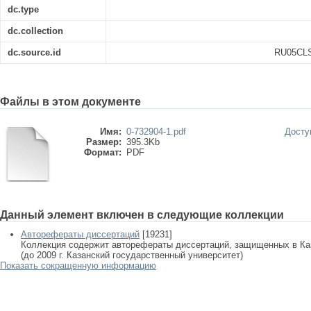
dc.type
dc.collection
dc.source.id
RU05CL
Файлы в этом документе
Имя:
0-732904-1.pdf
Досту
Размер:
395.3Kb
Формат:
PDF
Данный элемент включен в следующие коллекции
Авторефераты диссертаций
[19231]
Коллекция содержит авторефераты диссертаций, защищенных в К
(до 2009 г. Казанский государственный университет)
Показать сокращенную информацию