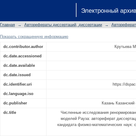
Численные исследования ренорм
Электронный архи
моделей Рауза: автореферат дисс
кандидата физико-математических 
Главная
→
Авторефераты диссертаций, диссертации
→
Автореферат
конденсированного состояния
Показать сокращенную информацию
dc.contributor.author
Крутьева М
dc.date.accessioned
dc.date.available
dc.date.issued
dc.identifier.uri
https://dspac
dc.language.iso
dc.publisher
Казань Казанский
dc.title
Численные исследования ренормирован
моделей Рауза: автореферат диссертац
кандидата физико-математических наук: с