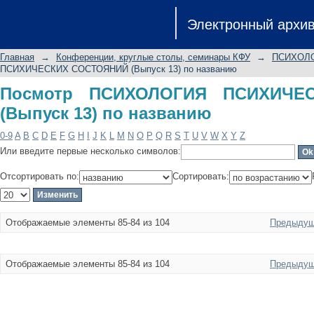
Посмотр ПСИХОЛОГИЯ ПСИХИЧЕСКИХ
Электронный архи
Главная
→
Конференции, круглые столы, семинары КФУ
→
ПСИХОЛО
ПСИХИЧЕСКИХ СОСТОЯНИЙ (Выпуск 13) по названию
Посмотр ПСИХОЛОГИЯ ПСИХИЧЕ
(Выпуск 13) по названию
0-9
A
B
C
D
E
F
G
H
I
J
K
L
M
N
O
P
Q
R
S
T
U
V
W
X
Y
Z
Или введите первые несколько символов:
Отсортировать по:
Сортировать:
Отображаемые элементы 85-84 из 104
Предыдущ
Отображаемые элементы 85-84 из 104
Предыдущ