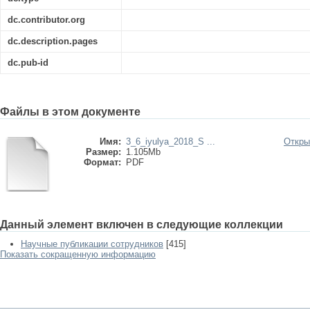
dc.contributor.org
dc.description.pages
dc.pub-id
Файлы в этом документе
Имя:
3_6_iyulya_2018_S ...
Откры
Размер:
1.105Mb
Формат:
PDF
Данный элемент включен в следующие коллекции
Научные публикации сотрудников
[415]
Показать сокращенную информацию