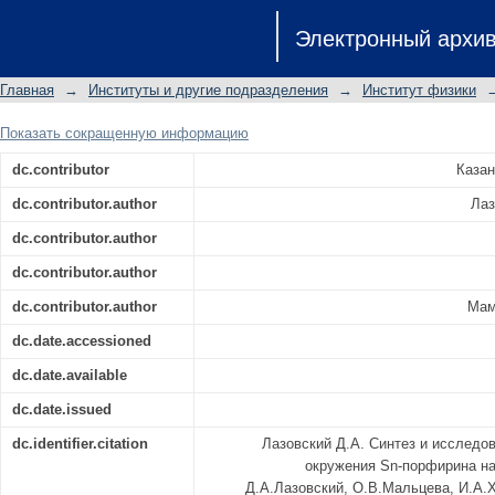
Синтез и исследование влиянияант
Электронный архи
на его флуоресцентные свойства
Главная
→
Институты и другие подразделения
→
Институт физики
Показать сокращенную информацию
dc.contributor
Казан
dc.contributor.author
Лаз
dc.contributor.author
dc.contributor.author
dc.contributor.author
Мам
dc.date.accessioned
dc.date.available
dc.date.issued
dc.identifier.citation
Лазовский Д.А. Синтез и исследо
окружения Sn-порфирина на
Д.А.Лазовский, О.В.Мальцева, И.А.Х