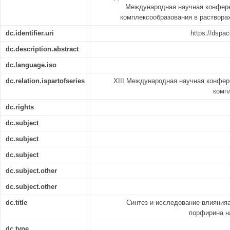
Международная научная конфере
комплексообразования в растворах "
dc.identifier.uri
https://dspac
dc.description.abstract
dc.language.iso
dc.relation.ispartofseries
XIII Международная научная конфе
комп
dc.rights
dc.subject
dc.subject
dc.subject
dc.subject.other
dc.subject.other
dc.title
Синтез и исследование влиянияа
порфирина н
dc.type