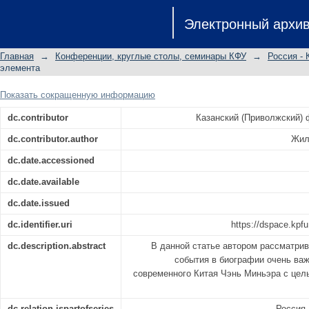
"НАСЛЕДНИК КРАСНОГО ИМПЕ
Электронный архи
ПОЛИТИЧЕСКОЙ БИОГРАФИИ ЧЭНЬ 
Главная
→
Конференции, круглые столы, семинары КФУ
→
Россия - 
элемента
Показать сокращенную информацию
dc.contributor
Казанский (Приволжский)
dc.contributor.author
Жил
dc.date.accessioned
dc.date.available
dc.date.issued
dc.identifier.uri
https://dspace.kpfu
dc.description.abstract
В данной статье автором рассматри
события в биографии очень ва
современного Китая Чэнь Миньэра с цель
dc.relation.ispartofseries
Россия-