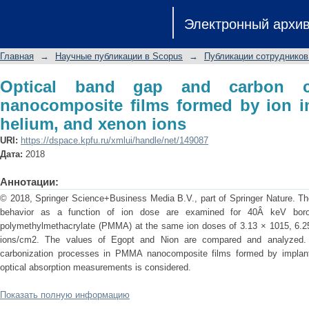
Optical band gap and carbon cluste
Электронный архи
ion implantation: Boron, helium, and 
Главная
→
Научные публикации в Scopus
→
Публикации сотрудников
Optical band gap and carbon c
nanocomposite films formed by ion i
helium, and xenon ions
URI:
https://dspace.kpfu.ru/xmlui/handle/net/149087
Дата:
2018
Аннотации:
© 2018, Springer Science+Business Media B.V., part of Springer Nature. Th
behavior as a function of ion dose are examined for 40Â keV boron
polymethylmethacrylate (PMMA) at the same ion doses of 3.13 × 1015, 6.2
ions/cm2. The values of Egopt and Nion are compared and analyzed.
carbonization processes in PMMA nanocomposite films formed by implant
optical absorption measurements is considered.
Показать полную информацию