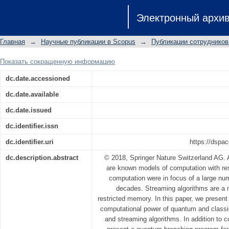
Classical and quantum computations w
Электронный архи
Главная
→
Научные публикации в Scopus
→
Публикации сотрудников
Показать сокращенную информацию
dc.date.accessioned
dc.date.available
dc.date.issued
dc.identifier.issn
dc.identifier.uri
https://dspac
dc.description.abstract
© 2018, Springer Nature Switzerland AG.
are known models of computation with re
computation were in focus of a large num
decades. Streaming algorithms are a 
restricted memory. In this paper, we present
computational power of quantum and classi
and streaming algorithms. In addition to 