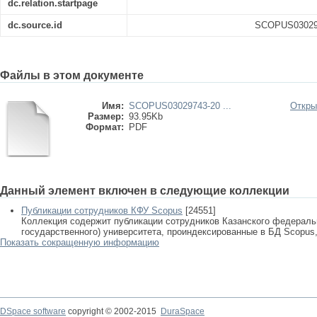
dc.relation.startpage
dc.source.id
SCOPUS030297
Файлы в этом документе
Имя:
SCOPUS03029743-20 ...
Откры
Размер:
93.95Kb
Формат:
PDF
Данный элемент включен в следующие коллекции
Публикации сотрудников КФУ Scopus
[24551]
Коллекция содержит публикации сотрудников Казанского федеральн
государственного) университета, проиндексированные в БД Scopus, 
Показать сокращенную информацию
DSpace software
copyright © 2002-2015
DuraSpace