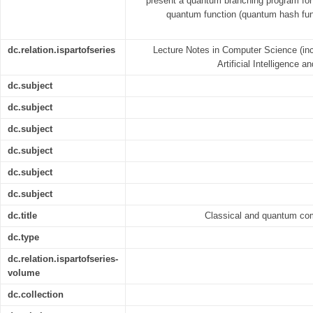
present a quantum branching program for 
quantum function (quantum hash func
dc.relation.ispartofseries
Lecture Notes in Computer Science (inc
Artificial Intelligence 
dc.subject
dc.subject
dc.subject
dc.subject
dc.subject
dc.subject
dc.title
Classical and quantum com
dc.type
dc.relation.ispartofseries-
volume
dc.collection