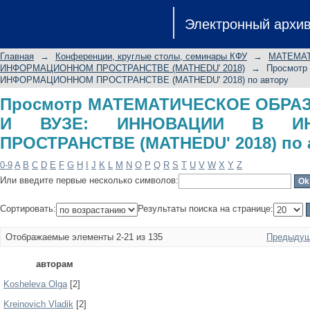
Просмотр МАТЕМАТИЧЕСКОЕ ОБРА
Электронный архи
В ИНФОРМАЦИОННОМ ПРОСТРАНСТВЕ 
Главная
→
Конференции, круглые столы, семинары КФУ
→
МАТЕМАТ
ИНФОРМАЦИОННОМ ПРОСТРАНСТВЕ (MATHEDU' 2018)
→
Просмот
ИНФОРМАЦИОННОМ ПРОСТРАНСТВЕ (MATHEDU' 2018) по автору
Просмотр МАТЕМАТИЧЕСКОЕ ОБРА
И ВУЗЕ: ИННОВАЦИИ В ИН
ПРОСТРАНСТВЕ (MATHEDU' 2018) по 
0-9
A
B
C
D
E
F
G
H
I
J
K
L
M
N
O
P
Q
R
S
T
U
V
W
X
Y
Z
Или введите первые несколько символов:
Сортировать:
Результаты поиска на странице:
Отображаемые элементы 2-21 из 135
Предыдущ
авторам
Kosheleva Olga
[2]
Kreinovich Vladik
[2]