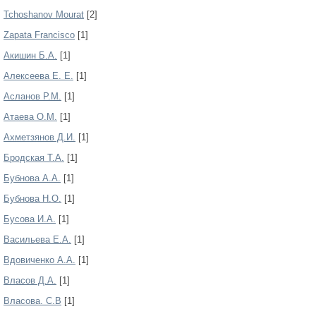
Tchoshanov Mourat
[2]
Zapata Francisco
[1]
Акишин Б.А.
[1]
Алексеева Е. Е.
[1]
Асланов Р.М.
[1]
Атаева О.М.
[1]
Ахметзянов Д.И.
[1]
Бродская Т.А.
[1]
Бубнова А.А.
[1]
Бубнова Н.О.
[1]
Бусова И.А.
[1]
Васильева Е.А.
[1]
Вдовиченко А.А.
[1]
Власов Д.А.
[1]
Власова. С.В
[1]