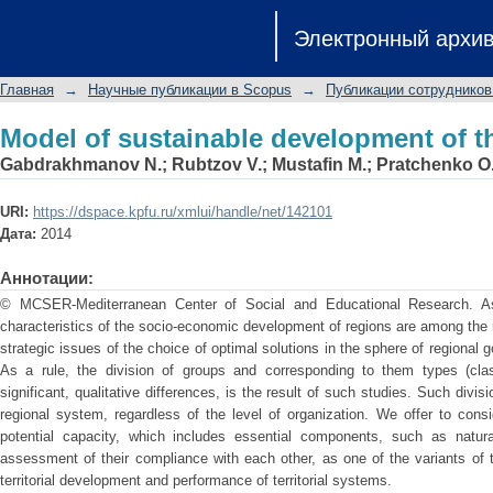
Model of sustainable development of t
Электронный архи
Главная
→
Научные публикации в Scopus
→
Публикации сотрудников
Model of sustainable development of t
Gabdrakhmanov N.
;
Rubtzov V.
;
Mustafin M.
;
Pratchenko O
URI:
https://dspace.kpfu.ru/xmlui/handle/net/142101
Дата:
2014
Аннотации:
© MCSER-Mediterranean Center of Social and Educational Research. A
characteristics of the socio-economic development of regions are among the 
strategic issues of the choice of optimal solutions in the sphere of regiona
As a rule, the division of groups and corresponding to them types (clas
significant, qualitative differences, is the result of such studies. Such divis
regional system, regardless of the level of organization. We offer to cons
potential capacity, which includes essential components, such as natural
assessment of their compliance with each other, as one of the variants of 
territorial development and performance of territorial systems.