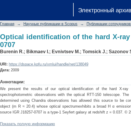
Optical identification of the hard X-ra
Электронный архи
Главная
→
Научные публикации в Scopus
→
Публикации сотрудников
Optical identification of the hard X-ra
0707
Burenin R.
;
Bikmaev I.
;
Evnivtsev M.
;
Tomsick J.
;
Sazonov 
URI:
https://dspace.kpfu.ru/xmlui/handle/net/138049
Дата:
2009
Аннотации:
We present the results of our optical identification of the hard X-ra
spectrophotometric observations with the optical RTT-150 telescope. The 
determined using Chandra observations has allowed this source to be confi
object (m R ≈ 20.4) whose optical spectrumexhibits a broad H α emission 
source IGR J18257-0707 is a type-1 Seyfert galaxy at redshift z = 0.037. © 2
Показать полную информацию