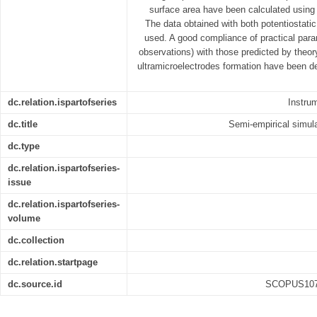
surface area have been calculated using 
The data obtained with both potentiostat
used. A good compliance of practical par
observations) with those predicted by theo
ultramicroelectrodes formation have been 
dc.relation.ispartofseries
Instru
dc.title
Semi-empirical simula
dc.type
dc.relation.ispartofseries-
issue
dc.relation.ispartofseries-
volume
dc.collection
dc.relation.startpage
dc.source.id
SCOPUS1073