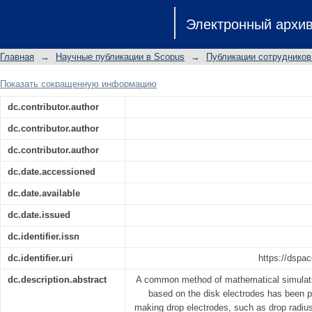
Semi-empirical simulation of mercury 
Электронный архи
Главная
→
Научные публикации в Scopus
→
Публикации сотрудников
Показать сокращенную информацию
dc.contributor.author
dc.contributor.author
dc.contributor.author
dc.date.accessioned
dc.date.available
dc.date.issued
dc.identifier.issn
dc.identifier.uri
https://dspac
dc.description.abstract
A common method of mathematical simulatio
based on the disk electrodes has been 
making drop electrodes, such as drop radi