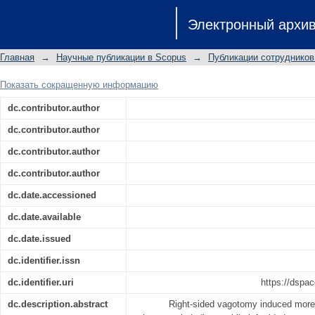
Effect of selective vagotomy on inotrop
Электронный архи
Главная
→
Научные публикации в Scopus
→
Публикации сотрудников
Показать сокращенную информацию
dc.contributor.author
dc.contributor.author
dc.contributor.author
dc.contributor.author
dc.date.accessioned
dc.date.available
dc.date.issued
dc.identifier.issn
dc.identifier.uri
https://dspac
dc.description.abstract
Right-sided vagotomy induced more