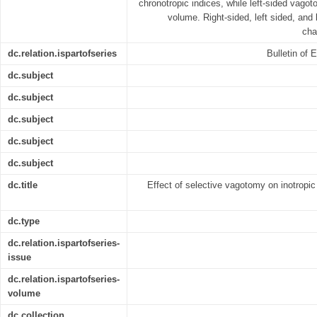
chronotropic indices, while left-sided vago
volume. Right-sided, left sided, and
cha
dc.relation.ispartofseries
Bulletin of 
dc.subject
dc.subject
dc.subject
dc.subject
dc.subject
dc.title
Effect of selective vagotomy on inotropic
dc.type
dc.relation.ispartofseries-
issue
dc.relation.ispartofseries-
volume
dc.collection