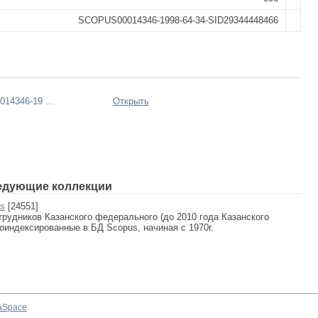
SCOPUS00014346-1998-64-34-SID29344448466
14346-19 ...
Открыть
едующие коллекции
us
[24551]
рудников Казанского федерального (до 2010 года Казанского
роиндексированные в БД Scopus, начиная с 1970г.
aSpace