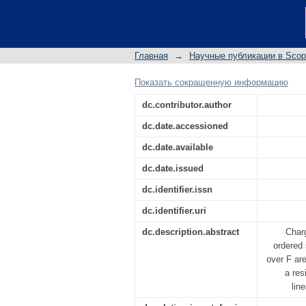
The gleason theorem f
Главная
→
Научные публикации в Sco
Показать сокращенную информацию
dc.contributor.author
dc.date.accessioned
dc.date.available
dc.date.issued
dc.identifier.issn
dc.identifier.uri
dc.description.abstract
Charg
ordered 
over F are
a res
lin