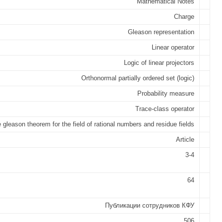
Mathematical Notes
Charge
Gleason representation
Linear operator
Logic of linear projectors
Orthonormal partially ordered set (logic)
Probability measure
Trace-class operator
 gleason theorem for the field of rational numbers and residue fields
Article
3-4
64
Публикации сотрудников КФУ
506