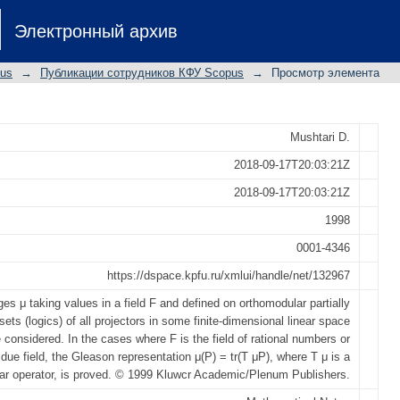
or the field of rational numbers and res
Электронный архив
pus
→
Публикации сотрудников КФУ Scopus
→
Просмотр элемента
Mushtari D.
2018-09-17T20:03:21Z
2018-09-17T20:03:21Z
1998
0001-4346
https://dspace.kpfu.ru/xmlui/handle/net/132967
es μ taking values in a field F and defined on orthomodular partially
sets (logics) of all projectors in some finite-dimensional linear space
 considered. In the cases where F is the field of rational numbers or
idue field, the Gleason representation μ(P) = tr(T μP), where T μ is a
ear operator, is proved. © 1999 Kluwcr Academic/Plenum Publishers.