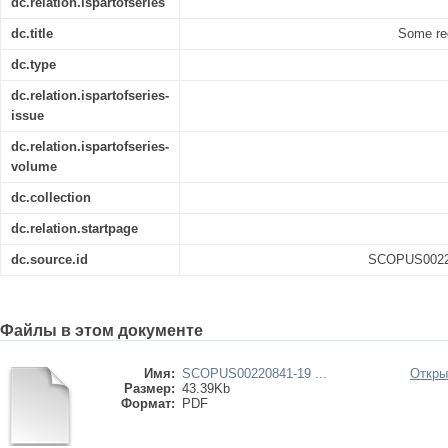
dc.relation.ispartofseries
dc.title
Some reg
dc.type
dc.relation.ispartofseries-
issue
dc.relation.ispartofseries-
volume
dc.collection
dc.relation.startpage
dc.source.id
SCOPUS00220
Файлы в этом документе
Имя:
SCOPUS00220841-19 ...
Откры
Размер:
43.39Kb
Формат:
PDF