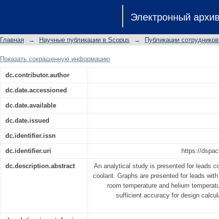
Some regularities for a cooled current 
Электронный архи
Главная
→
Научные публикации в Scopus
→
Публикации сотрудников
Показать сокращенную информацию
dc.contributor.author
dc.date.accessioned
dc.date.available
dc.date.issued
dc.identifier.issn
dc.identifier.uri
https://dspac
dc.description.abstract
An analytical study is presented for leads c
coolant. Graphs are presented for leads wit
room temperature and helium temperature
sufficient accuracy for design calc