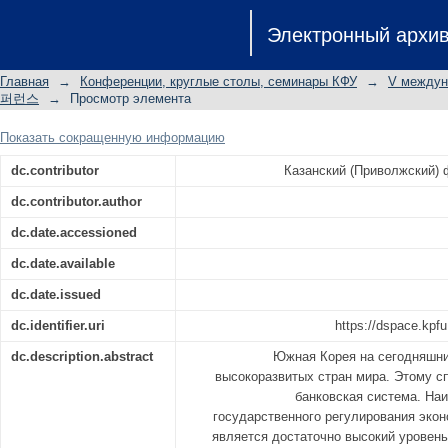
СОВРЕМЕННОЕ СОСТОЯНИЕ И П
Электронный архи
СИСТЕМЫ РЕСПУБЛИКИ КОРЕЯ
Главная
→
Конференции, круглые столы, семинары КФУ
→
V междун
퍼런스
→
Просмотр элемента
Показать сокращенную информацию
dc.contributor
Казанский (Приволжский)
dc.contributor.author
dc.date.accessioned
dc.date.available
dc.date.issued
dc.identifier.uri
https://dspace.kpfu
dc.description.abstract
Южная Корея на сегодняшни
высокоразвитых стран мира. Этому с
банковская система. На
государственного регулирования экон
является достаточно высокий уровень