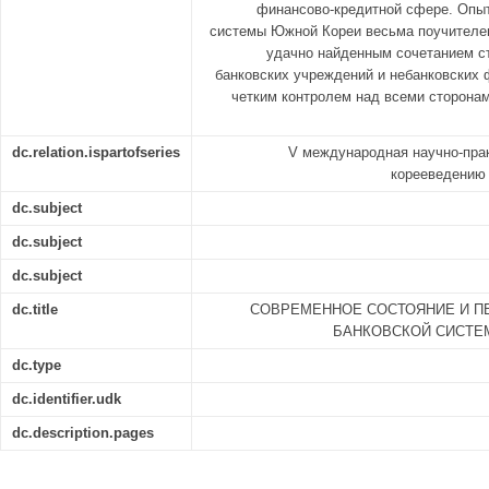
финансово-кредитной сфере. Опы
системы Южной Кореи весьма поучителен,
удачно найденным сочетанием ст
банковских учреждений и небанковских
четким контролем над всеми сторона
dc.relation.ispartofseries
V международная научно-пра
корееведе
dc.subject
dc.subject
dc.subject
dc.title
СОВРЕМЕННОЕ СОСТОЯНИЕ И П
БАНКОВСКОЙ СИСТЕ
dc.type
dc.identifier.udk
dc.description.pages