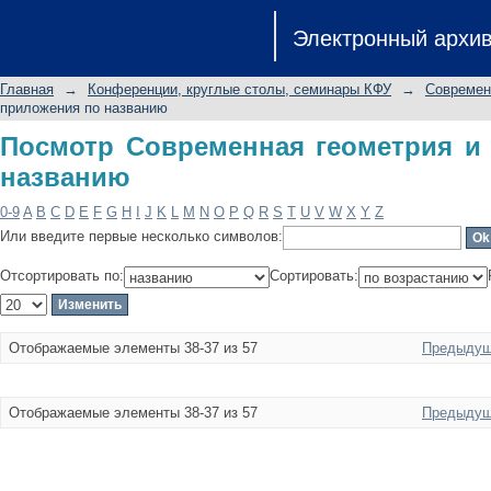
Посмотр Современная геометрия и 
Электронный архи
Главная
→
Конференции, круглые столы, семинары КФУ
→
Современ
приложения по названию
Посмотр Современная геометрия и
названию
0-9
A
B
C
D
E
F
G
H
I
J
K
L
M
N
O
P
Q
R
S
T
U
V
W
X
Y
Z
Или введите первые несколько символов:
Отсортировать по:
Сортировать:
Отображаемые элементы 38-37 из 57
Предыдущ
Отображаемые элементы 38-37 из 57
Предыдущ