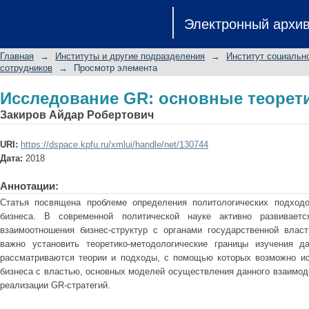
Исследование GR: основные теорет
Электронный архи
Главная
→
Институты и другие подразделения
→
Институт социальн
сотрудников
→
Просмотр элемента
Исследование GR: основные теорет
Закиров Айдар Робертович
URI:
https://dspace.kpfu.ru/xmlui/handle/net/130744
Дата:
2018
Аннотации:
Статья посвящена проблеме определения политологических подход
бизнеса. В современной политической науке активно развивает
взаимоотношения бизнес-структур с органами государственной власти
важно установить теоретико-методологические границы изучения д
рассматриваются теории и подходы, с помощью которых возможно ис
бизнеса с властью, основных моделей осуществления данного взаимод
реализации GR-стратегий.