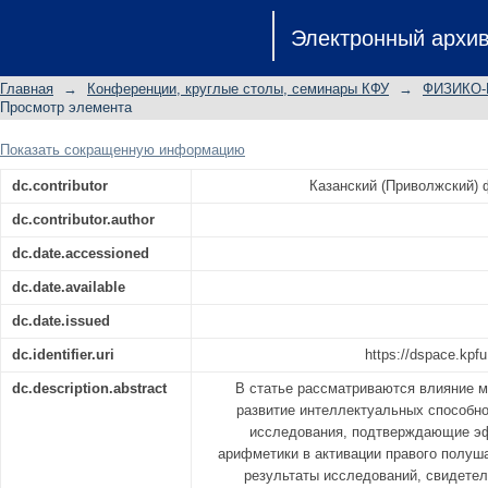
ЭФФЕКТИВНОСТЬ МЕНТАЛЬ
Электронный архи
ИНТЕЛЛЕКТУАЛЬНЫХ СПОСОБНОСТ
Главная
→
Конференции, круглые столы, семинары КФУ
→
ФИЗИКО
Просмотр элемента
Показать сокращенную информацию
dc.contributor
Казанский (Приволжский)
dc.contributor.author
dc.date.accessioned
dc.date.available
dc.date.issued
dc.identifier.uri
https://dspace.kpfu
dc.description.abstract
В статье рассматриваются влияние 
развитие интеллектуальных способн
исследования, подтверждающие э
арифметики в активации правого полуш
результаты исследований, свидетел