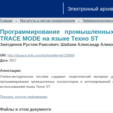
Программирование промышленных 
Электронный архи
Техно ST
Главная
→
Институты и другие подразделения
→
Набережночелнинск
Программирование промышленных
TRACE MODE на языке Техно ST
Зиятдинов Рустем Раисович
;
Шабаев Александр Алик
URI:
http://dspace.kpfu.ru/xmlui/handle/net/130669
Дата:
2017
Аннотации:
Учебно-методическое пособие содержит теоретический материал 
программирования промышленных контроллеров в интегрированно
использованием языка Техно ST.
Показать полную информацию
Файлы в этом документе