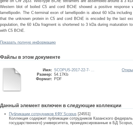
gene on Chr 2q33. Wild-type BChE tetramers are assembled around a 3 kDa p
Western blot of boiled C5 and cord BChE showed a positive response wi
lamellipodin. The C-terminal exon of lamellipodin is about 60 kDa includin
that the unknown protein in C5 and cord BChE is encoded by the last e
population, the 60 kDa fragment is shortened to 3 kDa during maturation to
with C5 BChE.
Показать полную информацию
Файлы в этом документе
Имя:
SCOPUS-2017-22-7- ...
Откры
Размер:
54.17Kb
Формат:
PDF
Данный элемент включен в следующие коллекции
Публикации сотрудников КФУ Scopus
[24551]
Коллекция содержит публикации сотрудников Казанского федеральн
государственного) университета, проиндексированные в БД Scopus, 