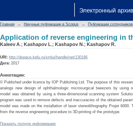
Application of reverse engineering in t
Электронный архи
Главная
→
Научные публикации в Scopus
→
Публикации сотрудников
Application of reverse engineering in t
Kaleev A.
;
Kashapov L.
;
Kashapov N.
;
Kashapov R.
URI:
http://dspace.kpfu.ru/xmlui/handle/net/130186
Дата:
2017
Аннотации:
© Published under licence by IOP Publishing Ltd. The purpose of this researc
analogs new design of ophthalmologic microsurgical tweezers by using re
model was obtained by using a three-dimensional scanning system Solut
program was used to remove defects and inaccuracies of the obtained parame
model was made on the installation of laser stereolithography Projet 6000. 
from the reverse engineering procedure to 3D-printing of the prototype.
Показать полную информацию