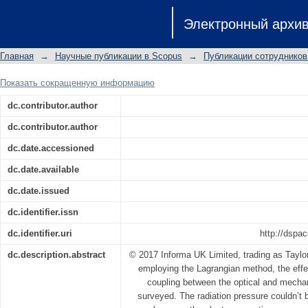
Governing equations for 1D opto-mecha
Электронный архи
resonators
Главная
→
Научные публикации в Scopus
→
Публикации сотрудников
Показать сокращенную информацию
dc.contributor.author
dc.contributor.author
dc.date.accessioned
dc.date.available
dc.date.issued
dc.identifier.issn
dc.identifier.uri
http://dspa
dc.description.abstract
© 2017 Informa UK Limited, trading as Taylor
employing the Lagrangian method, the effec
coupling between the optical and mechan
surveyed. The radiation pressure couldn’t 