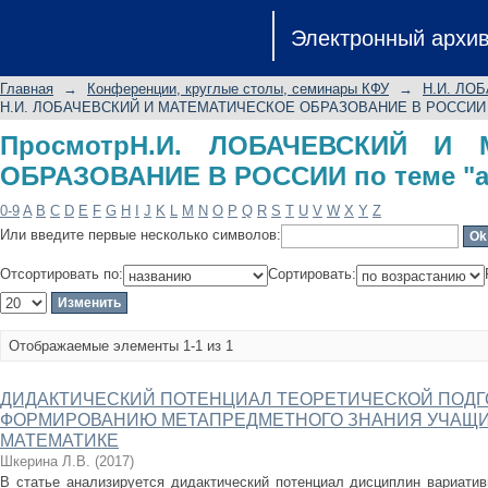
ПросмотрН.И. ЛОБАЧЕВСКИЙ И МА
Электронный архи
по теме "ability"
Главная
→
Конференции, круглые столы, семинары КФУ
→
Н.И. ЛО
Н.И. ЛОБАЧЕВСКИЙ И МАТЕМАТИЧЕСКОЕ ОБРАЗОВАНИЕ В РОССИИ 
ПросмотрН.И. ЛОБАЧЕВСКИЙ И 
ОБРАЗОВАНИЕ В РОССИИ по теме "ab
0-9
A
B
C
D
E
F
G
H
I
J
K
L
M
N
O
P
Q
R
S
T
U
V
W
X
Y
Z
Или введите первые несколько символов:
Отсортировать по:
Сортировать:
Отображаемые элементы 1-1 из 1
ДИДАКТИЧЕСКИЙ ПОТЕНЦИАЛ ТЕОРЕТИЧЕСКОЙ ПОДГО
ФОРМИРОВАНИЮ МЕТАПРЕДМЕТНОГО ЗНАНИЯ УЧАЩИ
МАТЕМАТИКЕ
Шкерина Л.В.
(
2017
)
В статье анализируется дидактический потенциал дисциплин вариатив