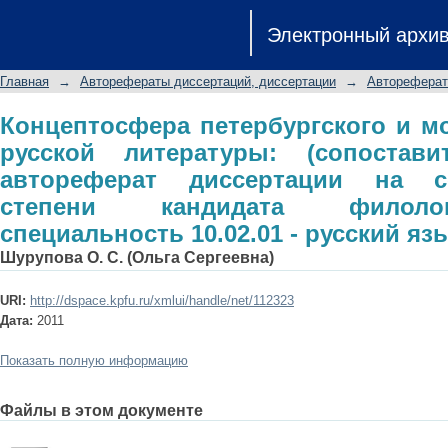
Концептосфера петербургского и мо
Электронный архи
(сопоставительный анализ): авторе
степени кандидата филологических 
Главная
→
Авторефераты диссертаций, диссертации
→
Автореферат
язык
Концептосфера петербургского и мо
русской литературы: (сопостави
автореферат диссертации на с
степени кандидата филолог
специальность 10.02.01 - русский яз
Шурупова О. С. (Ольга Сергеевна)
URI:
http://dspace.kpfu.ru/xmlui/handle/net/112323
Дата:
2011
Показать полную информацию
Файлы в этом документе