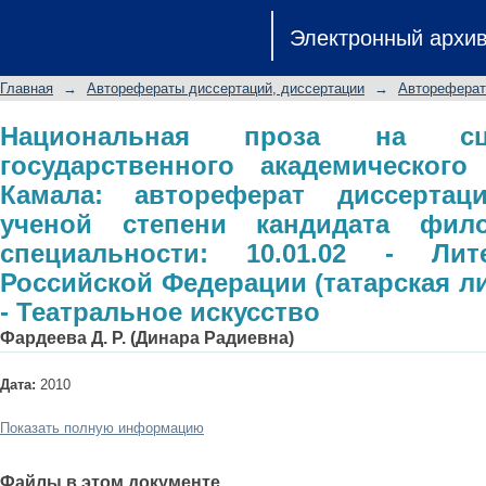
Национальная проза на сцене Татар
Электронный архи
театра имени Г. Камала: автореф
степени кандидата филологическ
Главная
→
Авторефераты диссертаций, диссертации
→
Автореферат
Литература народов Российской Феде
Театральное искусство
Национальная проза на сце
государственного академического
Камала: автореферат диссертац
ученой степени кандидата фило
специальности: 10.01.02 - Лит
Российской Федерации (татарская лит
- Театральное искусство
Фардеева Д. Р. (Динара Радиевна)
Дата:
2010
Показать полную информацию
Файлы в этом документе