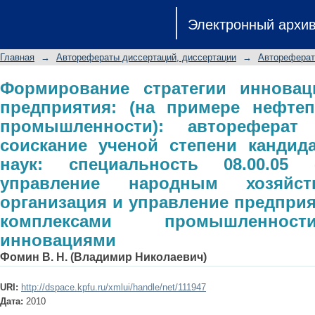
Формирование стратегии иннова
Электронный архи
примере нефтеперерабатывающ
диссертации на соискание ученой 
Главная
→
Авторефераты диссертаций, диссертации
→
Автореферат
специальность 08.00.05 - Экономи
экономика, организация и упр
Формирование стратегии инновац
предприятия: (на примере нефте
комплексами промышленности; упр
промышленности): автореферат
соискание ученой степени кандид
наук: специальность 08.00.0
управление народным хозяйст
организация и управление предприя
комплексами промышленност
инновациями
Фомин В. Н. (Владимир Николаевич)
URI:
http://dspace.kpfu.ru/xmlui/handle/net/111947
Дата:
2010