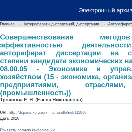
Совершенствование методов упра
Электронный архи
предприятия: автореферат диссе
кандидата экономических наук: с
Главная
→
Авторефераты диссертаций, диссертации
→
Автореферат
управление народным хозяйств
управление предприятиями, отрасл
Совершенствование метод
эффективностью деятельност
автореферат диссертации на с
степени кандидата экономических н
08.00.05 - Экономика и упра
хозяйством (15 - экономика, органи
предприятиями, отраслями
(промышленность))
Троянова Е. Н. (Елена Николаевна)
URI:
http://dspace.kpfu.ru/xmlui/handle/net/111930
Дата:
2010
Показать полную информацию