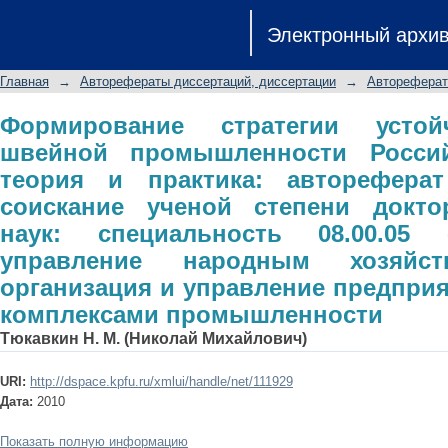
Формирование стратегии устойчив
Электронный архи
Российской Федерации: теория и 
соискание ученой степени доктор
Главная
→
Авторефераты диссертаций, диссертации
→
Автореферат
08.00.05 - Экономика и управле
организация и управление пред
Формирование стратегии устой
швейной промышленности Россий
промышленности
теория и практика: авторефера
соискание ученой степени докто
наук: специальность 08.00.0
управление народным хозяйст
организация и управление предприя
комплексами промышленности
Тюкавкин Н. М. (Николай Михайлович)
URI:
http://dspace.kpfu.ru/xmlui/handle/net/111929
Дата:
2010
Показать полную информацию