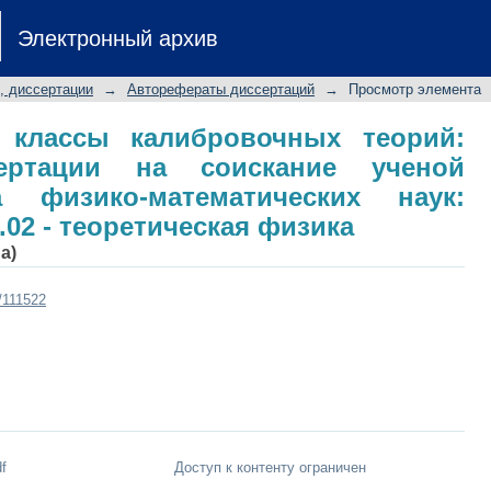
кие классы калибровочных тео
Электронный архив
скание ученой степени кандидата фи
 01.04.02 - теоретическая физика
, диссертации
→
Авторефераты диссертаций
→
Просмотр элемента
е классы калибровочных теорий:
сертации на соискание ученой
а физико-математических наук:
.02 - теоретическая физика
а)
t/111522
f
Доступ к контенту ограничен