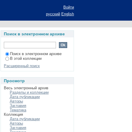
рий: автореферат
Войти
зико-математических
русский
English
Поиск в электронном архиве
Поиск в электронном архиве
В этой коллекции
Расширенный поиск
Просмотр
Весь электронный архив
Разделы и коллекции
Дата публикации
Авторы
Заглавия
Тематика
Коллекция
Дата публикации
Авторы
Заглавия