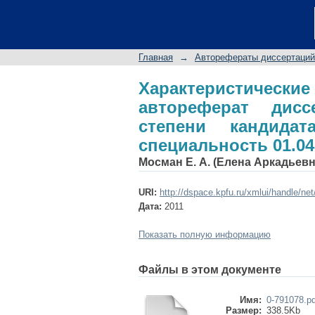
Характеристичес
диссертации на сои
наук: специальность
Главная
→
Авторефераты диссертаций
Характеристически
автореферат дис
степени кандидат
специальность 01.04
Мосман Е. А. (Елена Аркадьевн
URI:
http://dspace.kpfu.ru/xmlui/handle/ne
Дата:
2011
Показать полную информацию
Файлы в этом документе
Имя:
0-791078.pd
Размер:
338.5Kb