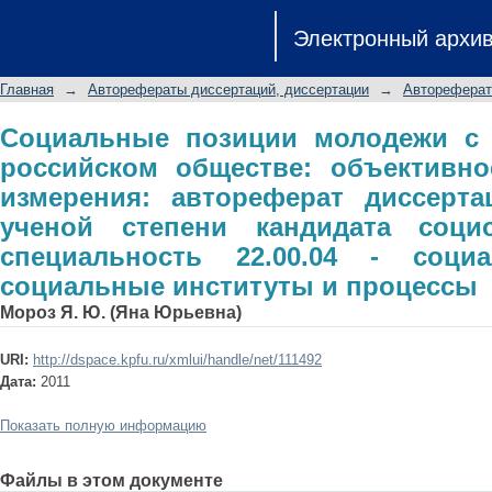
Социальные позиции молодежи с и
Электронный архи
объективное и субъективное изм
соискание ученой степени кандидат
Главная
→
Авторефераты диссертаций, диссертации
→
Автореферат
22.00.04 - социальная структура, с
Социальные позиции молодежи с
российском обществе: объективно
измерения: автореферат диссерта
ученой степени кандидата социо
специальность 22.00.04 - социа
социальные институты и процессы
Мороз Я. Ю. (Яна Юрьевна)
URI:
http://dspace.kpfu.ru/xmlui/handle/net/111492
Дата:
2011
Показать полную информацию
Файлы в этом документе