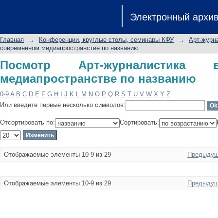
Посмотр Арт-журналистика в совре
Электронный архи
Главная
→
Конференции, круглые столы, семинары КФУ
→
Арт-журн
современном медиапространстве по названию
Посмотр Арт-журналистика 
медиапространстве по названию
0-9
A
B
C
D
E
F
G
H
I
J
K
L
M
N
O
P
Q
R
S
T
U
V
W
X
Y
Z
Или введите первые несколько символов:
Отсортировать по:
Сортировать:
Отображаемые элементы 10-9 из 29
Предыдущ
Отображаемые элементы 10-9 из 29
Предыдущ