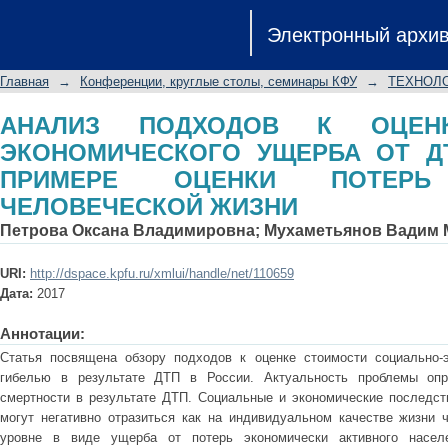
АНАЛИЗ ПОДХОДОВ К ОЦЕНКЕ СО
Электронный архи
ДТП В РОССИИ НА ПРИМЕРЕ ОЦЕН
ЖИЗНИ
Главная
→
Конференции, круглые столы, семинары КФУ
→
ТЕХНОЛО
АНАЛИЗ ПОДХОДОВ К ОЦЕНК
ЭКОНОМИЧЕСКОГО УЩЕРБА ОТ Д
ПРИМЕРЕ ОЦЕНКИ ПОТЕР
ЧЕЛОВЕЧЕСКОЙ ЖИЗНИ
Петрова Оксана Владимировна
;
Мухаметьянов Вадим 
URI:
http://dspace.kpfu.ru/xmlui/handle/net/110659
Дата:
2017
Аннотации:
Статья посвящена обзору подходов к оценке стоимости социально-э
гибелью в результате ДТП в России. Актуальность проблемы опр
смертности в результате ДТП. Социальные и экономические последст
могут негативно отразиться как на индивидуальном качестве жизни ч
уровне в виде ущерба от потерь экономически активного населе