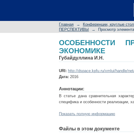
ОСОБЕННОСТИ ПРИ
Главная
→
Конференции, круглые сто
ПЕРСПЕКТИВЫ
→
Просмотр элемент
ОСОБЕННОСТИ П
ЭКОНОМИКЕ
Губайдуллина И.Н.
URI:
http://dspace.kpfu.ru/xmlui/handle/ne
Дата:
2016
Аннотации:
В статье дана сравнительная характер
специфика и особенности реализации, х
Показать полную информацию
Файлы в этом документе