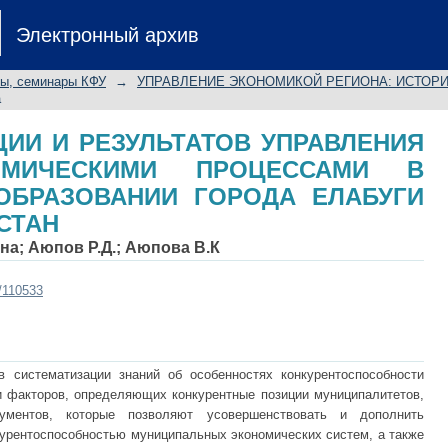
АЦИИ И РЕЗУЛЬТАТОВ УПРАВЛ
Электронный архив
 ПРОЦЕССАМИ В МУНИЦИПАЛЬ
ЕСПУБЛИКИ ТАТАРСТАН
лы, семинары КФУ
→
УПРАВЛЕНИЕ ЭКОНОМИКОЙ РЕГИОНА: ИСТОРИ
а
ЦИИ И РЕЗУЛЬТАТОВ УПРАВЛЕНИЯ
НОМИЧЕСКИМИ ПРОЦЕССАМИ В
ОБРАЗОВАНИИ ГОРОДА ЕЛАБУГИ
СТАН
вна
;
Аюпов Р.Д.
;
Аюпова В.К
t/110533
в систематизации знаний об особенностях конкурентоспособности
 факторов, определяющих конкурентные позиции муниципалитетов,
ументов, которые позволяют усовершенствовать и дополнить
рентоспособностью муниципальных экономических систем, а также