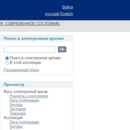
ЕНИЯ СОЦИАЛЬНО-
Войти
НОМ ОБРАЗОВАНИИ
русский
English
Я, СОВРЕМЕННОЕ СОСТОЯНИЕ,
Поиск в электронном архиве
Поиск в электронном архиве
В этой коллекции
Расширенный поиск
Просмотр
Весь электронный архив
Разделы и коллекции
Дата публикации
Авторы
Заглавия
Тематика
Коллекция
Дата публикации
Авторы