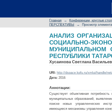
АНАЛИЗ ОРГАНИЗ
ЭКОНОМИЧЕСКИМИ
ГОРОДА ЕЛАБУГИ Р
Главная
→
Конференции, круглые сто
ПЕРСПЕКТИВЫ
→
Просмотр элемент
АНАЛИЗ ОРГАНИЗА
СОЦИАЛЬНО-ЭКО
МУНИЦИПАЛЬНОМ 
РЕСПУБЛИКИ ТАТАР
Хусаинова Светлана Василье
URI:
http://dspace.kpfu.ru/xmlui/handle/ne
Дата:
2016
Аннотации:
Существует объективная потребность 
муниципальных образований, выявлении
поиске новых управленческих инстр
имеющиеся механизмы управления конку