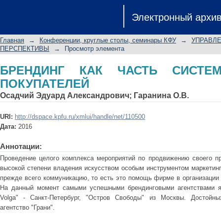
БРЕНДИНГ КАК ЧАСТЬ СИСТЕМЫ Л
Электронный архи
Главная
→
Конференции, круглые столы, семинары КФУ
→
УПРАВЛЕ
ПЕРСПЕКТИВЫ
→
Просмотр элемента
БРЕНДИНГ КАК ЧАСТЬ СИСТЕ
ПОКУПАТЕЛЕЙ
Осадчий Эдуард Александрович
;
Гаранина О.В.
URI:
http://dspace.kpfu.ru/xmlui/handle/net/110500
Дата:
2016
Аннотации:
Проведение целого комплекса мероприятий по продвижению своего пр
высокой степени владения искусством особым инструментом маркетинг
прежде всего коммуникацию, то есть это помощь фирме в организации
На данный момент самыми успешными брендинговыми агентствами явл
Volga" - Санкт-Петербург, "Остров Свободы" из Москвы. Достойны
агентство "Грани".