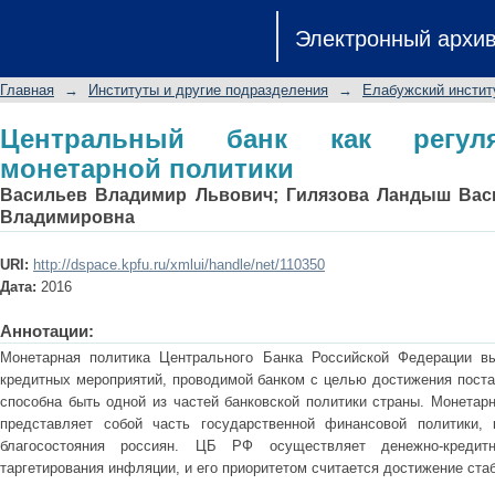
Центральный банк как регулятор ро
Электронный архи
Главная
→
Институты и другие подразделения
→
Елабужский инстит
Центральный банк как регуля
монетарной политики
Васильев Владимир Львович
;
Гилязова Ландыш Вас
Владимировна
URI:
http://dspace.kpfu.ru/xmlui/handle/net/110350
Дата:
2016
Аннотации:
Монетарная политика Центрального Банка Российской Федерации в
кредитных мероприятий, проводимой банком с целью достижения поста
способна быть одной из частей банковской политики страны. Монетар
представляет собой часть государственной финансовой политики,
благосостояния россиян. ЦБ РФ осуществляет денежно-креди
таргетирования инфляции, и его приоритетом считается достижение ста