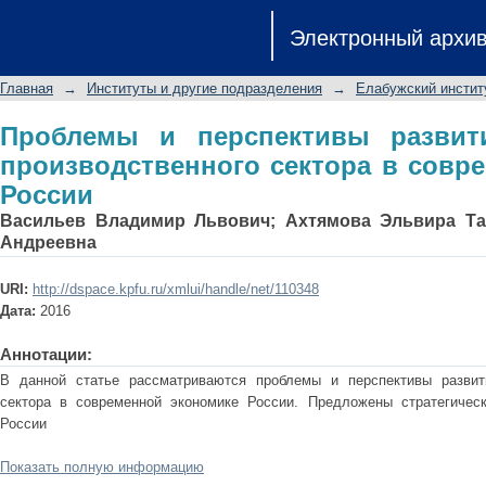
Проблемы и перспективы разви
Электронный архи
сектора в современной экономике Р
Главная
→
Институты и другие подразделения
→
Елабужский инстит
Проблемы и перспективы развит
производственного сектора в совр
России
Васильев Владимир Львович
;
Ахтямова Эльвира Та
Андреевна
URI:
http://dspace.kpfu.ru/xmlui/handle/net/110348
Дата:
2016
Аннотации:
В данной статье рассматриваются проблемы и перспективы развит
сектора в современной экономике России. Предложены стратегичес
России
Показать полную информацию