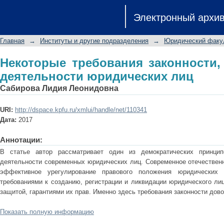
Некоторые требования законно
Электронный архи
юридических лиц
Главная
→
Институты и другие подразделения
→
Юридический факу
Некоторые требования законности
деятельности юридических лиц
Сабирова Лидия Леонидовна
URI:
http://dspace.kpfu.ru/xmlui/handle/net/110341
Дата:
2017
Аннотации:
В статье автор рассматривает один из демократических принцип
деятельности современных юридических лиц. Современное отечественн
эффективное урегулирование правового положения юридических 
требованиями к созданию, регистрации и ликвидации юридического ли
защитой, гарантиями их прав. Именно здесь требования законности дово
Показать полную информацию