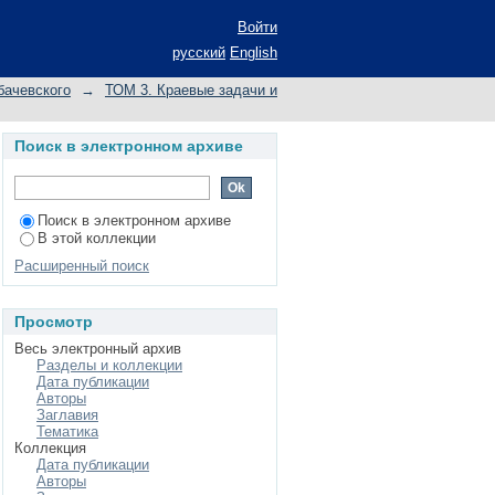
онарного обтекания
Войти
русский
English
бачевского
→
ТОМ 3. Краевые задачи и
Поиск в электронном архиве
Поиск в электронном архиве
В этой коллекции
Расширенный поиск
Просмотр
Весь электронный архив
Разделы и коллекции
Дата публикации
Авторы
Заглавия
Тематика
Коллекция
Дата публикации
Авторы