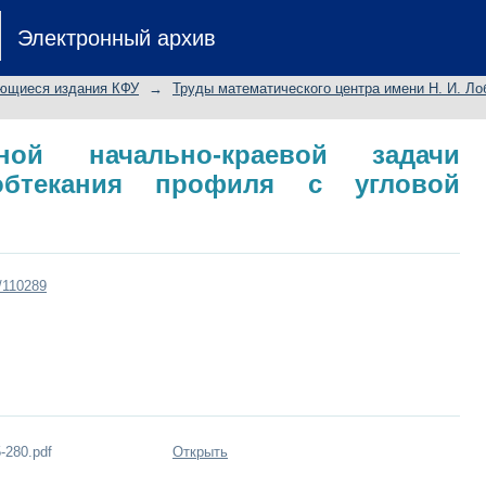
й начально-краевой задачи нестаци
Электронный архив
кромкой
ющиеся издания КФУ
→
Труды математического центра имени Н. И. Ло
ной начально-краевой задачи
 обтекания профиля с угловой
t/110289
-280.pdf
Открыть