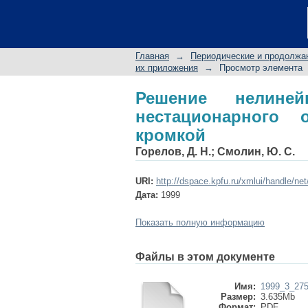
Решение нелинейно
профиля с угловой 
Главная
→
Периодические и продолжа
их приложения
→
Просмотр элемента
Решение нелиней
нестационарного
кромкой
Горелов, Д. Н.
;
Смолин, Ю. С.
URI:
http://dspace.kpfu.ru/xmlui/handle/ne
Дата:
1999
Показать полную информацию
Файлы в этом документе
Имя:
1999_3_275
Размер:
3.635Mb
Формат:
PDF