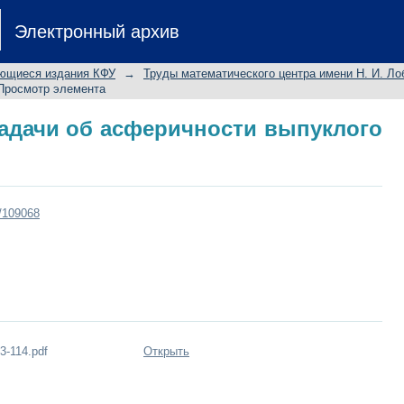
адачи об асферичности выпуклого к
Электронный архив
ющиеся издания КФУ
→
Труды математического центра имени Н. И. Ло
Просмотр элемента
адачи об асферичности выпуклого
t/109068
3-114.pdf
Открыть