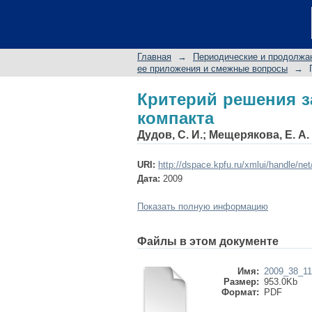
Критерий решения з
Главная
→
Периодические и продолжа
ее приложения и смежные вопросы
→
Критерий решения з
компакта
Дудов, С. И.
;
Мещерякова, Е. А.
URI:
http://dspace.kpfu.ru/xmlui/handle/ne
Дата:
2009
Показать полную информацию
Файлы в этом документе
Имя:
2009_38_11
Размер:
953.0Kb
Формат:
PDF