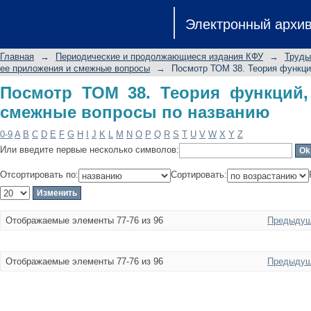
Посмотр ТОМ 38. Теория функций,
Электронный архи
названию
Главная
→
Периодические и продолжающиеся издания КФУ
→
Труды
ее приложения и смежные вопросы
→
Посмотр ТОМ 38. Теория функци
Посмотр ТОМ 38. Теория функций,
смежные вопросы по названию
0-9
A
B
C
D
E
F
G
H
I
J
K
L
M
N
O
P
Q
R
S
T
U
V
W
X
Y
Z
Или введите первые несколько символов:
Отсортировать по:
Сортировать:
Отображаемые элементы 77-76 из 96
Предыдущ
Отображаемые элементы 77-76 из 96
Предыдущ