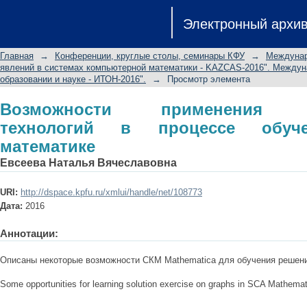
Возможности применения инфо
Электронный архи
обучения дискретной математике
Главная
→
Конференции, круглые столы, семинары КФУ
→
Междунар
явлений в системах компьютерной математики - KAZCAS-2016". Междун
образовании и науке - ИТОН-2016".
→
Просмотр элемента
Возможности применения и
технологий в процессе обуче
математике
Евсеева Наталья Вячеславовна
URI:
http://dspace.kpfu.ru/xmlui/handle/net/108773
Дата:
2016
Аннотации:
Описаны некоторые возможности СКМ Mathematica для обучения решен
Some opportunities for learning solution exercise on graphs in SCA Mathemat