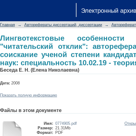
Лингвотекстовые особенности ре
Электронный архи
автореферат диссертации на с
филологических наук: специальность
Главная
→
Авторефераты диссертаций, диссертации
→
Автореферат
Лингвотекстовые особенности
"читательский отклик": авторефер
соискание ученой степени кандида
наук: специальность 10.02.19 - теор
Беседа Е. Н. (Елена Николаевна)
Дата:
2008
Показать полную информацию
Файлы в этом документе
Имя:
0774905.pdf
Откры
Размер:
21.31Mb
Формат:
PDF