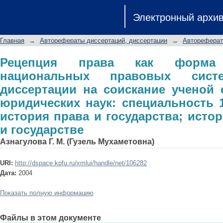
Рецепция права как форма взаимод
Электронный архи
автореферат диссертации на с
юридических наук: специальность
Главная
→
Авторефераты диссертаций, диссертации
→
Автореферат
государства; история учений о праве
Рецепция права как форма 
национальных правовых систе
диссертации на соискание ученой 
юридических наук: специальность 1
история права и государства; исто
и государстве
Азнагулова Г. М. (Гузель Мухаметовна)
URI:
http://dspace.kpfu.ru/xmlui/handle/net/106282
Дата:
2004
Показать полную информацию
Файлы в этом документе